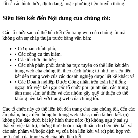
tất cả các hình thức, định dạng, hoặc phương tiện truyền thông.
Siêu liên kết đến Nội dung của chúng tôi:
Các tổ chức sau có thể liên kết đến trang web của chúng tôi mà
không cần sự chấp thuận trước bằng văn bản:
Cơ quan chính phủ;
Các công cụ tìm kiếm;
Các tổ chức tin tức;
Các nhà phân phối danh bạ trực tuyến có thể liên kết đến
trang web của chúng tôi theo cách tương tự như họ siêu liên
kết đến trang web của các doanh nghiệp được liệt kê khác; và
Các Doanh nghiệp Được Công nhận trên toàn hệ thống
ngoại trừ việc kêu gọi các tổ chức phi lợi nhuận, các trung
tâm mua sắm từ thiện và các nhóm gây quỹ từ thiện có thể
không liên kết với trang web của chúng tôi.
Các tổ chức này có thể liên kết đến trang chủ của chúng tôi, đến các
ấn phẩm, hoặc đến thông tin trang web khác, miễn là liên kết: (a)
không lừa đảo dưới bất kỳ hình thức nào; (b) không ngụ ý sai sự
thật về việc tài trợ, chứng thực hoặc chấp thuận cho bên liên kết và
các sản phẩm và/hoặc dịch vụ của bên liên kết; và (c) phù hợp với
ngữ cảnh của trang web của bên liên kết.