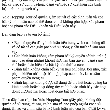
bất kỳ việc sử dụng và/hoặc đăng và/hoặc sự xuất hiện của bình
luận trên trang web này.
Yolo Hopping Tour có quyền giám sát tất cả các bình luận và xóa
bất kỳ bình luận nào có thể được coi là không phù hợp, xúc phạm
hoặc vi phạm các Điều khoản và Điều kiện này.
Bạn đảm bảo và tuyên bố rằng:
Bạn có quyền đăng bình luận trên trang web của chúng tôi
và có tất cả các giấy phép và sự đồng ý cần thiết để làm như
vậy;
Các bình luận không xâm phạm bất kỳ quyền sở hữu trí tuệ
nào, bao gồm nhưng không giới hạn bản quyền, bằng sáng
chế hoặc nhãn hiệu của bất kỳ bên thứ ba nào;
Bình luận không chứa bất kỳ tài liệu phỉ báng, bôi nhọ, xúc
phạm, khiếm nhã hoặc bất hợp pháp nào khác, là sự xâm
phạm quyền riêng tư.
Bình luận sẽ không được sử dụng để thu hút hoặc quảng bá
kinh doanh hoặc hoạt động tùy chỉnh hoặc trình bày các hoạt
động thương mại hoặc hoạt động bất hợp pháp.
Theo đây, bạn cấp cho Yolo Hopping Tour giấy phép không độc
quyền để sử dụng, tái tạo, chỉnh sửa và cho phép người khác sử
dụng, tái tạo và chỉnh sửa bất kỳ bình luận nào của bạn ở bất kỳ và