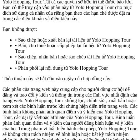
Yolo Hopping Tour. Tất cả các quyền sở hữu trí tuệ được bảo lưu.
Bạn có thể truy cập vào phần này từ Yolo Hopping Tour cho mục
đích sử dụng cá nhân của riêng bạn theo các hạn chế được đặt ra
trong các điều khoản và điều kiện này.
Bạn không được:
Sao chép hoặc xuất bản lại tài liệu từ Yolo Hopping Tour
Bán, cho thuê hoặc cấp phép lại tài liệu từ Yolo Hopping
Tour
Sao chép, nhân bản hoặc sao chép tài liệu từ Yolo Hopping
Tour
Phân phối lại nội dung từ Yolo Hopping Tour
Thỏa thuận này sẽ bắt đầu vào ngày của hợp đồng này.
Các phần của trang web này cung cấp cho người dùng cơ hội để
đăng và trao đổi ý kiến ​​và thông tin trong các lĩnh vực nhất định của
trang web. Yolo Hopping Tour không lọc, chỉnh sửa, xuất bản hoặc
xem xét các bình luận trước khi chúng hiện diện trên trang web. Các
bình luận không phản ánh quan điểm và ý kiến ​​của Yolo Hopping
Tour, các đại lý và/hoặc affiliate của Yolo Hopping Tour. Bình luận
phản ánh quan điểm và ý kiến ​​của người đăng bình luận và ý kiến ​​
của họ. Trong phạm vi luật hiện hành cho phép, Yolo Hopping Tour
sẽ không chịu trách nhiệm về bình luận hoặc bất kỳ trách nhiệm
pháp lý, thiệt hại hoặc chi phí nào gây ra và/hoặc phải gánh chịu do