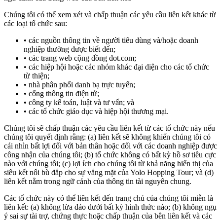
Chúng tôi có thể xem xét và chấp thuận các yêu cầu liên kết khác từ
các loại tổ chức sau:
các nguồn thông tin về người tiêu dùng và/hoặc doanh
nghiệp thường được biết đến;
các trang web cộng đồng dot.com;
các hiệp hội hoặc các nhóm khác đại diện cho các tổ chức
từ thiện;
nhà phân phối danh bạ trực tuyến;
cổng thông tin điện tử;
công ty kế toán, luật và tư vấn; và
các tổ chức giáo dục và hiệp hội thương mại.
Chúng tôi sẽ chấp thuận các yêu cầu liên kết từ các tổ chức này nếu
chúng tôi quyết định rằng: (a) liên kết sẽ không khiến chúng tôi có
cái nhìn bất lợi đối với bản thân hoặc đối với các doanh nghiệp được
công nhận của chúng tôi; (b) tổ chức không có bất kỳ hồ sơ tiêu cực
nào với chúng tôi; (c) lợi ích cho chúng tôi từ khả năng hiển thị của
siêu kết nối bù đắp cho sự vắng mặt của Yolo Hopping Tour; và (d)
liên kết nằm trong ngữ cảnh của thông tin tài nguyên chung.
Các tổ chức này có thể liên kết đến trang chủ của chúng tôi miễn là
liên kết: (a) không lừa đảo dưới bất kỳ hình thức nào; (b) không ngụ
ý sai sự tài trợ, chứng thực hoặc chấp thuận của bên liên kết và các