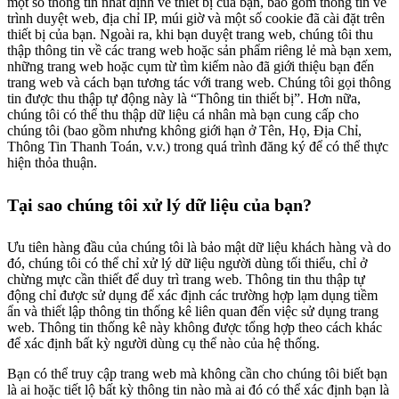
một số thông tin nhất định về thiết bị của bạn, bao gồm thông tin về
trình duyệt web, địa chỉ IP, múi giờ và một số cookie đã cài đặt trên
thiết bị của bạn. Ngoài ra, khi bạn duyệt trang web, chúng tôi thu
thập thông tin về các trang web hoặc sản phẩm riêng lẻ mà bạn xem,
những trang web hoặc cụm từ tìm kiếm nào đã giới thiệu bạn đến
trang web và cách bạn tương tác với trang web. Chúng tôi gọi thông
tin được thu thập tự động này là “Thông tin thiết bị”. Hơn nữa,
chúng tôi có thể thu thập dữ liệu cá nhân mà bạn cung cấp cho
chúng tôi (bao gồm nhưng không giới hạn ở Tên, Họ, Địa Chỉ,
Thông Tin Thanh Toán, v.v.) trong quá trình đăng ký để có thể thực
hiện thỏa thuận.
Tại sao chúng tôi xử lý dữ liệu của bạn?
Ưu tiên hàng đầu của chúng tôi là bảo mật dữ liệu khách hàng và do
đó, chúng tôi có thể chỉ xử lý dữ liệu người dùng tối thiểu, chỉ ở
chừng mực cần thiết để duy trì trang web. Thông tin thu thập tự
động chỉ được sử dụng để xác định các trường hợp lạm dụng tiềm
ẩn và thiết lập thông tin thống kê liên quan đến việc sử dụng trang
web. Thông tin thống kê này không được tổng hợp theo cách khác
để xác định bất kỳ người dùng cụ thể nào của hệ thống.
Bạn có thể truy cập trang web mà không cần cho chúng tôi biết bạn
là ai hoặc tiết lộ bất kỳ thông tin nào mà ai đó có thể xác định bạn là