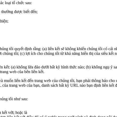
ác loại tổ chức sau:
 thường được biết đến;
thiện;
húng tôi quyết định rằng: (a) liên kết sẽ không khiến chúng tôi có cái 
i chúng tôi; (c) lợi ích cho chúng tôi từ khả năng hiển thị của siêu kết
ên kết: (a) không lừa đảo dưới bất kỳ hình thức nào; (b) không ngụ ý sa
trang web của bên liên kết.
 và muốn liên kết đến trang web của chúng tôi, bạn phải thông báo cho
RL của trang web của bạn, danh sách bất kỳ URL nào bạn định liên kết 
húng tôi như sau:
 kết với; hoặc là