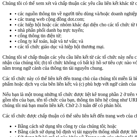
Chúng tôi có thể xem xét và chấp thuận các yêu cầu liên kết khác từ c
các nguồn thông tin về người tiêu dùng và/hoặc doanh nghiệp
các trang web cộng đồng dot.com;
các hiệp hội hoặc các nhóm khác đại diện cho các tổ chức từ 
nhà phân phối danh bạ trực tuyến;
cổng thông tin điện tử;
công ty kế toán, luật và tư vấn; và
các tổ chức giáo dục và hiệp hội thương mại.
Chúng tôi sẽ chấp thuận các yêu cầu liên kết từ các tổ chức này nếu c
nhận của chúng tôi; (b) tổ chức không có bất kỳ hồ sơ tiêu cực nào vớ
nằm trong ngữ cảnh của thông tin tài nguyên chung.
Các tổ chức này có thể liên kết đến trang chủ của chúng tôi miễn là li
phẩm hoặc dịch vụ của bên liên kết; và (c) phù hợp với ngữ cảnh của 
Nếu bạn là một trong những tổ chức được liệt kê trong phần 2 ở trên
gồm tên của bạn, tên tổ chức của bạn, thông tin liên hệ cũng như U
chúng tôi mà bạn muốn liên kết. Chờ 2-3 tuần để có phản hồi.
Các tổ chức được chấp thuận có thể siêu liên kết đến trang web của c
Bằng cách sử dụng tên công ty của chúng tôi; hoặc
Bằng cách sử dụng bộ định vị tài nguyên thống nhất được liên