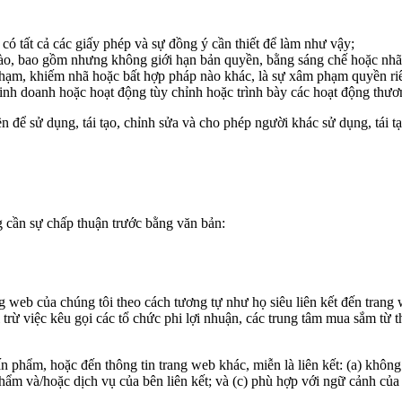
có tất cả các giấy phép và sự đồng ý cần thiết để làm như vậy;
ào, bao gồm nhưng không giới hạn bản quyền, bằng sáng chế hoặc nhãn
 phạm, khiếm nhã hoặc bất hợp pháp nào khác, là sự xâm phạm quyền ri
inh doanh hoặc hoạt động tùy chỉnh hoặc trình bày các hoạt động thươ
ể sử dụng, tái tạo, chỉnh sửa và cho phép người khác sử dụng, tái tạo 
g cần sự chấp thuận trước bằng văn bản:
ng web của chúng tôi theo cách tương tự như họ siêu liên kết đến trang
 việc kêu gọi các tổ chức phi lợi nhuận, các trung tâm mua sắm từ th
ấn phẩm, hoặc đến thông tin trang web khác, miễn là liên kết: (a) không
phẩm và/hoặc dịch vụ của bên liên kết; và (c) phù hợp với ngữ cảnh của 