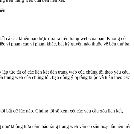
g trên trang web của bên liên kết.
iệu.
tất cả các khiếu nại được đưa ra trên trang web của bạn. Không có
 việc vi phạm các vi phạm khác, bất kỳ quyền nào thuộc về bên thứ ba.
lập tức tất cả các liên kết đến trang web của chúng tôi theo yêu cầu.
ến trang web của chúng tôi, bạn đồng ý bị ràng buộc và tuân theo các
tôi bất cứ lúc nào. Chúng tôi sẽ xem xét các yêu cầu xóa liên kết,
 như không hứa đảm bảo rằng trang web vẫn có sẵn hoặc tài liệu trên