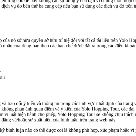
i. Những cookie này không cần sự đồng ý của bạn vì chúng luôn hoạt 
dịch vụ do bên thứ ba cung cấp nếu bạn sử dụng các dịch vụ đó trên t
ủa nó sở hữu quyền sở hữu trí tuệ đối với tất cả tài liệu trên Yolo Ho
nhân của riêng bạn theo các hạn chế được đặt ra trong các điều khoản
r
our
 trao đổi ý kiến ​​và thông tin trong các lĩnh vực nhất định của tran
n không phản ánh quan điểm và ý kiến ​​của Yolo Hopping Tour, các đại
hạm vi luật hiện hành cho phép, Yolo Hopping Tour sẽ không chịu trách 
 đăng và/hoặc sự xuất hiện của bình luận trên trang web này.
t kỳ bình luận nào có thể được coi là không phù hợp, xúc phạm hoặc v