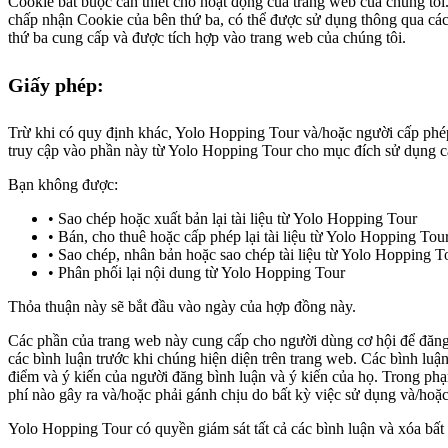
Cookie bắt buộc cần thiết cho hoạt động của trang web của chúng tô
chấp nhận Cookie của bên thứ ba, có thể được sử dụng thông qua các 
thứ ba cung cấp và được tích hợp vào trang web của chúng tôi.
Giấy phép:
Trừ khi có quy định khác, Yolo Hopping Tour và/hoặc người cấp phép c
truy cập vào phần này từ Yolo Hopping Tour cho mục đích sử dụng cá 
Bạn không được:
Sao chép hoặc xuất bản lại tài liệu từ Yolo Hopping Tour
Bán, cho thuê hoặc cấp phép lại tài liệu từ Yolo Hopping Tou
Sao chép, nhân bản hoặc sao chép tài liệu từ Yolo Hopping T
Phân phối lại nội dung từ Yolo Hopping Tour
Thỏa thuận này sẽ bắt đầu vào ngày của hợp đồng này.
Các phần của trang web này cung cấp cho người dùng cơ hội để đăng và
các bình luận trước khi chúng hiện diện trên trang web. Các bình luậ
điểm và ý kiến ​​của người đăng bình luận và ý kiến ​​của họ. Trong p
phí nào gây ra và/hoặc phải gánh chịu do bất kỳ việc sử dụng và/hoặc
Yolo Hopping Tour có quyền giám sát tất cả các bình luận và xóa bấ