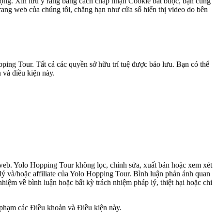
động. Xin lưu ý rằng bằng cách chấp nhận Cookie bắt buộc, bạn cũng
rang web của chúng tôi, chẳng hạn như cửa sổ hiển thị video do bên
pping Tour. Tất cả các quyền sở hữu trí tuệ được bảo lưu. Bạn có thể
 và điều kiện này.
g web. Yolo Hopping Tour không lọc, chỉnh sửa, xuất bản hoặc xem xét
 lý và/hoặc affiliate của Yolo Hopping Tour. Bình luận phản ánh quan
nhiệm về bình luận hoặc bất kỳ trách nhiệm pháp lý, thiệt hại hoặc chi
i phạm các Điều khoản và Điều kiện này.