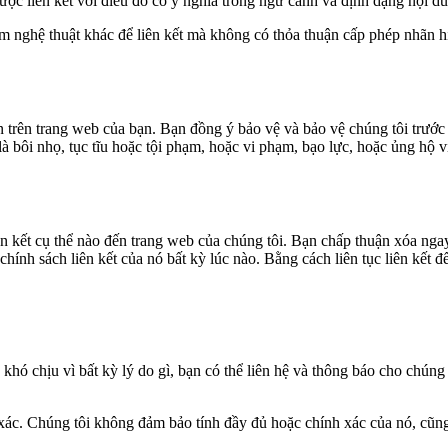
c liên kết với điều đó có ý nghĩa trong ngữ cảnh và định dạng nội dun
nghệ thuật khác để liên kết mà không có thỏa thuận cấp phép nhãn h
n trên trang web của bạn. Bạn đồng ý bảo vệ và bảo vệ chúng tôi trước 
u là bôi nhọ, tục tĩu hoặc tội phạm, hoặc vi phạm, bạo lực, hoặc ủng hộ
ên kết cụ thể nào đến trang web của chúng tôi. Bạn chấp thuận xóa ngay 
hính sách liên kết của nó bất kỳ lúc nào. Bằng cách liên tục liên kết đ
khó chịu vì bất kỳ lý do gì, bạn có thể liên hệ và thông báo cho chúng 
 xác. Chúng tôi không đảm bảo tính đầy đủ hoặc chính xác của nó, cũng